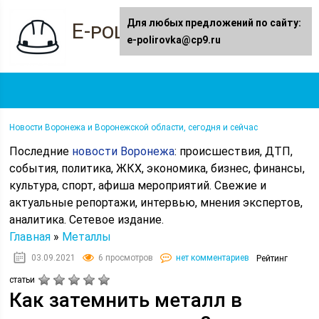
Для любых предложений по сайту:
E-polirovka.ru
e-polirovka@cp9.ru
Новости Воронежа и Воронежской области, сегодня и сейчас
Последние
новости Воронежа
: происшествия, ДТП,
события, политика, ЖКХ, экономика, бизнес, финансы,
культура, спорт, афиша мероприятий. Свежие и
актуальные репортажи, интервью, мнения экспертов,
аналитика. Сетевое издание.
Главная
»
Металлы
03.09.2021
6 просмотров
нет комментариев
Рейтинг
статьи
Как затемнить металл в