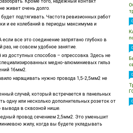
разобрать. Кроме того, надежный контакт
О
не живет очень долго.
т
 будет подтягивать. Частота ревизионных работ
ки и ее колебаний в периоды максимума и
К
п
А если все это соединение запрятано глубоко в
 раз, не совсем удобное занятие.
из доступных способов – опрессовка. Здесь не
Б
специализированных медно-алюминиевых гильз
с
ений 16мм2.
авило наращивать нужно провода 1,5-2,5мм2 не
Т
Г
нный случай, который встречается в панельных
ть одну или несколько дополнительных розеток от
вывода в сквозной нише.
едный провод сечением 2,5мм2. Это уменьшит
иниевою жилу, когда вы будете укладывать