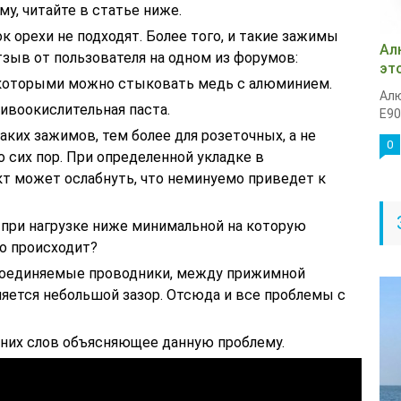
му, читайте в статье ниже.
к орехи не подходят. Более того, и такие зажимы
Ал
зыв от пользователя на одном из форумов:
эт
 которыми можно стыковать медь с алюминием.
Алю
ивоокислительная паста.
Е90
ких зажимов, тем более для розеточных, а не
0
о сих пор. При определенной укладке в
кт может ослабнуть, что неминуемо приведет к
при нагрузке ниже минимальной на которую
то происходит?
 соединяемые проводники, между прижимной
ляется небольшой зазор. Отсюда и все проблемы с
ишних слов объясняющее данную проблему.