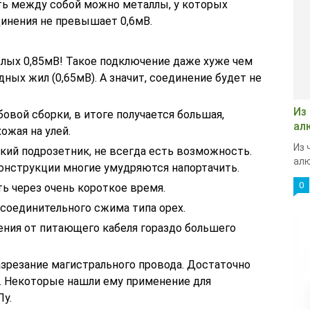
ять между собой можно металлы, у которых
инения не превышает 0,6мВ.
елых 0,85мВ! Такое подключение даже хуже чем
ых жил (0,65мВ). А значит, соединение будет не
Из
овой сборки, в итоге получается большая,
ал
ожая на улей.
Из 
окий подрозетник, не всегда есть возможность.
алю
конструкции многие умудряются напортачить.
0
ь через очень короткое время.
 соединительного сжима типа орех.
ения от питающего кабеля гораздо большего
азрезание магистрального провода. Достаточно
и. Некоторые нашли ему применение для
Пу.