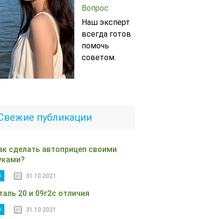
Вопрос
Наш эксперт
всегда готов
помочь
советом.
Свежие публикации
ак сделать автоприцеп своими
уками?
0
31.10.2021
таль 20 и 09г2с отличия
0
31.10.2021