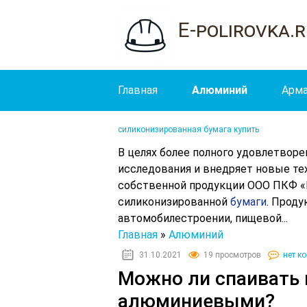
E-polirovka.
Главная
Алюминий
Арма
силиконизированная бумага купить
В целях более полного удовлетвор
исследования и внедряет новые те
собственной продукции ООО ПКФ «
силиконизированной
бумаги
. Проду
автомобилестроении, пищевой...
Главная
»
Алюминий
31.10.2021
19 просмотров
нет к
Можно ли спаивать 
алюминиевыми?