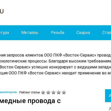
ru
тура
Металлы
Резьба
Сварка
Ста
ения запросов клиентов ООО ПКФ «Восток-Сервис» прово
хнологические процессы. Благодаря высоким требованиям
Восток-Сервис» успешно конкурирует с ведущими запад
кция ООО ПКФ «Восток-Сервис» находит применение во мн
омментариев
Рейтинг статьи
медные провода с