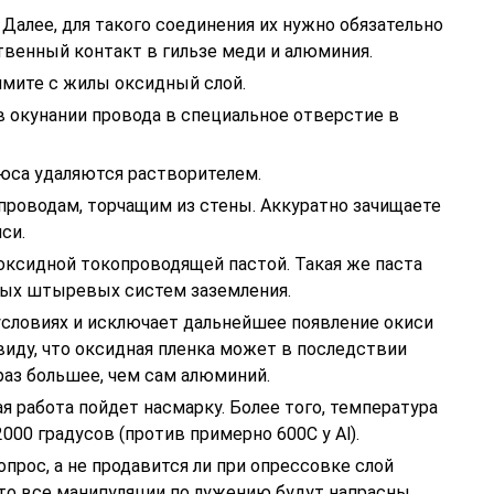
Далее, для такого соединения их нужно обязательно
твенный контакт в гильзе меди и алюминия.
мите с жилы оксидный слой.
в окунании провода в специальное отверстие в
юса удаляются растворителем.
роводам, торчащим из стены. Аккуратно зачищаете
си.
оксидной токопроводящей пастой. Такая же паста
ных штыревых систем заземления.
условиях и исключает дальнейшее появление окиси
виду, что оксидная пленка может в последствии
раз большее, чем сам алюминий.
я работа пойдет насмарку. Более того, температура
000 градусов (против примерно 600С у Al).
прос, а не продавится ли при опрессовке слой
что все манипуляции по лужению будут напрасны.