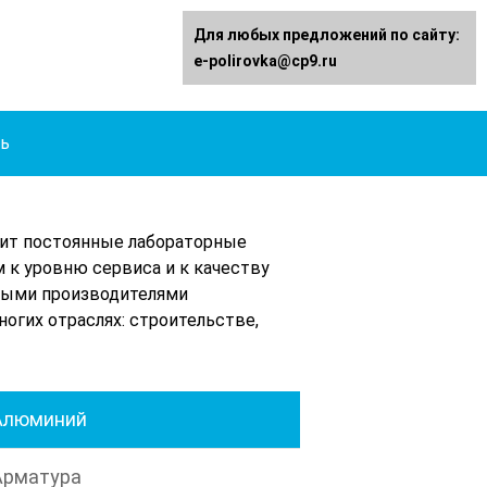
Для любых предложений по сайту:
e-polirovka@cp9.ru
ль
дит постоянные лабораторные
 к уровню сервиса и к качеству
ными производителями
огих отраслях: строительстве,
Алюминий
Арматура