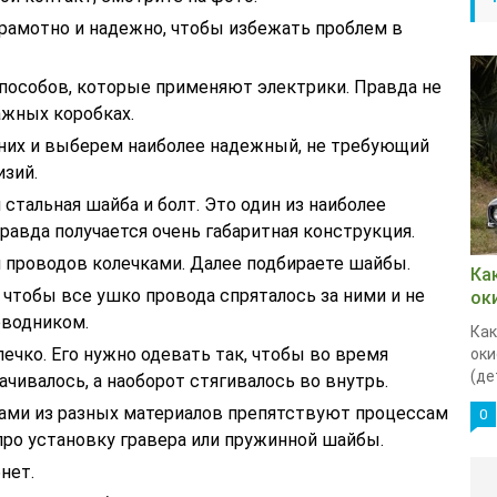
грамотно и надежно, чтобы избежать проблем в
пособов, которые применяют электрики. Правда не
ажных коробках.
них и выберем наиболее надежный, не требующий
зий.
стальная шайба и болт. Это один из наиболее
авда получается очень габаритная конструкция.
и проводов колечками. Далее подбираете шайбы.
Ка
чтобы все ушко провода спряталось за ними и не
ок
оводником.
Как
лечко. Его нужно одевать так, чтобы во время
оки
(де
ачивалось, а наоборот стягивалось во внутрь.
ми из разных материалов препятствуют процессам
0
про установку гравера или пружинной шайбы.
нет.