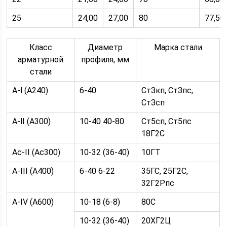
25
24,00
27,00
80
77,50
Класс
Диаметр
Марка стали
арматурной
профиля, мм
стали
A-l (А240)
6-40
СтЗкп, СтЗпс,
СтЗсп
A-lI (А300)
10-40 40-80
Ст5сп, Ст5пс
18Г2С
Ас-II (Ас300)
10-32 (36-40)
10ГТ
A-III (А400)
6-40 6-22
35ГС, 25Г2С,
32Г2Рпс
A-IV (А600)
10-18 (6-8)
80С
10-32 (36-40)
20ХГ2Ц