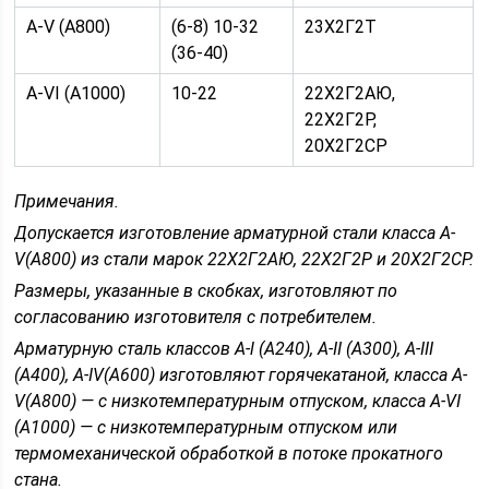
A-V (А800)
(6-8) 10-32
23Х2Г2Т
(36-40)
A-VI (А1000)
10-22
22X2Г2АЮ,
22X2Г2Р,
20Х2Г2СР
Примечания.
Допускается изготовление арматурной стали класса A-
V(A800) из стали марок 22Х2Г2АЮ, 22Х2Г2Р и 20Х2Г2СР.
Размеры, указанные в скобках, изготовляют по
согласованию изготовителя с потребителем.
Арматурную сталь классов A-l (А240), А-II (А300), A-III
(А400), A-IV(A600) изготовляют горячекатаной, класса A-
V(А800) — с низкотемпературным отпуском, класса A-VI
(А1000) — с низкотемпературным отпуском или
термомеханической обработкой в потоке прокатного
стана.