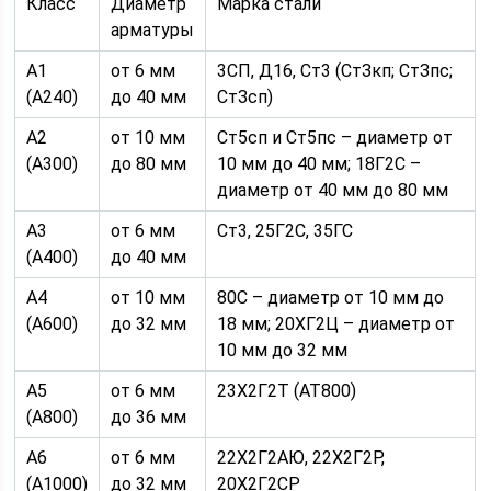
Класс
Диаметр
Марка стали
арматуры
А1
от 6 мм
3СП, Д16, Ст3 (СтЗкп; СтЗпс;
(А240)
до 40 мм
СтЗсп)
А2
от 10 мм
Ст5сп и Ст5пс – диаметр от
(А300)
до 80 мм
10 мм до 40 мм; 18Г2С –
диаметр от 40 мм до 80 мм
А3
от 6 мм
Ст3, 25Г2С, 35ГС
(А400)
до 40 мм
А4
от 10 мм
80С – диаметр от 10 мм до
(А600)
до 32 мм
18 мм; 20ХГ2Ц – диаметр от
10 мм до 32 мм
А5
от 6 мм
23Х2Г2Т (АТ800)
(А800)
до 36 мм
А6
от 6 мм
22Х2Г2АЮ, 22Х2Г2Р,
(А1000)
до 32 мм
20Х2Г2СР