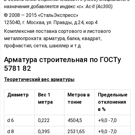
назначения добавляется индекс «с»: Ас-II (Ас300).
© 2008 — 2015 «СтальЭкспресс»
125040, г. Москва, ул. Правды, д.24, кор.4
Комплексная поставка сортового и листового
металлопроката: арматура, балка, квадрат,
профнастил, сетка, швеллер и т.д.
Арматура строительная по ГОСТу
5781 82
Теоретический вес арматуры
Диаметр
Вес 1
Метров в
Предельные
метра
тонне
отклонения
в %
d 6
0,222
4504,5
+9,0 -7,0
d 8
0,395
2531,65
+9,0 -7,0