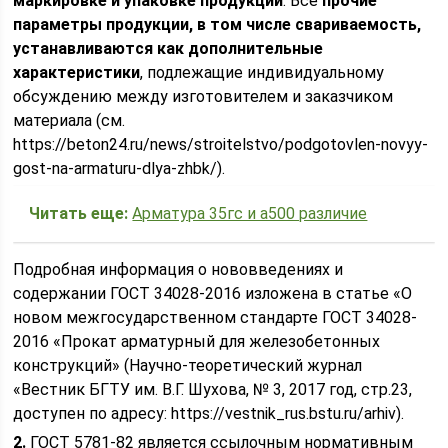
маркировке и упаковке продукции
. Все
прочие
параметры продукции, в том числе свариваемость,
устанавливаются как дополнительные
характеристики
, подлежащие индивидуальному
обсуждению между изготовителем и заказчиком
материала (см.
https://beton24.ru/news/stroitelstvo/podgotovlen-novyy-
gost-na-armaturu-dlya-zhbk/).
Читать еще:
Арматура 35гс и а500 различие
Подробная информация о нововведениях и
содержании ГОСТ 34028-2016 изложена в статье «О
новом межгосударственном стандарте ГОСТ 34028-
2016 «Прокат арматурный для железобетонных
конструкций» (Научно-теоретический журнал
«Вестник БГТУ им. В.Г. Шухова, № 3, 2017 год, стр.23,
доступен по адресу: https://vestnik_rus.bstu.ru/arhiv).
2.
ГОСТ 5781-82 является ссылочным нормативным