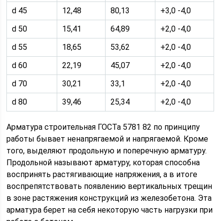
d 45
12,48
80,13
+3,0 -4,0
d 50
15,41
64,89
+2,0 -4,0
d 55
18,65
53,62
+2,0 -4,0
d 60
22,19
45,07
+2,0 -4,0
d 70
30,21
33,1
+2,0 -4,0
d 80
39,46
25,34
+2,0 -4,0
Арматура строительная ГОСТа 5781 82 по принципу
работы бывает ненапрягаемой и напрягаемой. Кроме
того, выделяют продольную и поперечную арматуру.
Продольной называют арматуру, которая способна
воспринять растягивающие напряжения, а в итоге
воспрепятствовать появлению вертикальных трещин
в зоне растяжения конструкций из железобетона. Эта
арматура берет на себя некоторую часть нагрузки при