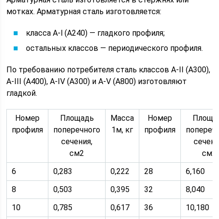
мотках. Арматурная сталь изготовляется:
класса A-l (А240) — гладкого профиля;
остальных классов — периодического профиля.
По требованию потребителя сталь классов А-II (А300),
A-III (А400), A-IV (А300) и A-V (А800) изготовляют
гладкой.
Номер
Площадь
Масса
Номер
Площа
профиля
поперечного
1м, кг
профиля
попереч
сечения,
сечени
см2
см2
6
0,283
0,222
28
6,160
8
0,503
0,395
32
8,040
10
0,785
0,617
36
10,180