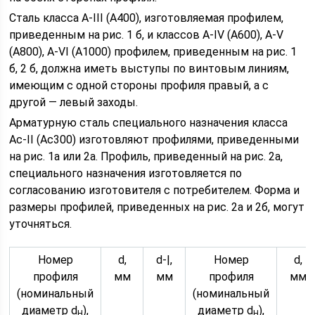
Сталь класса A-III (А400), изготовляемая профилем,
приведенным на рис. 1 б, и классов A-IV (А600), A-V
(А800), A-VI (А1000) профилем, приведенным на рис. 1
б, 2 б, должна иметь выступы по винтовым линиям,
имеющим с одной стороны профиля правый, а с
другой — левый заходы.
Арматурную сталь специального назначения класса
Ас-II (Ас300) изготовляют профилями, приведенными
на рис. 1а или 2а. Профиль, приведенный на рис. 2а,
специального назначения изготовляется по
согласованию изготовителя с потребителем. Форма и
размеры профилей, приведенных на рис. 2а и 2б, могут
уточняться.
Номер
d,
d-|,
Номер
d,
профиля
мм
мм
профиля
мм
(номинальный
(номинальный
диаметр d
),
диаметр d
),
H
H