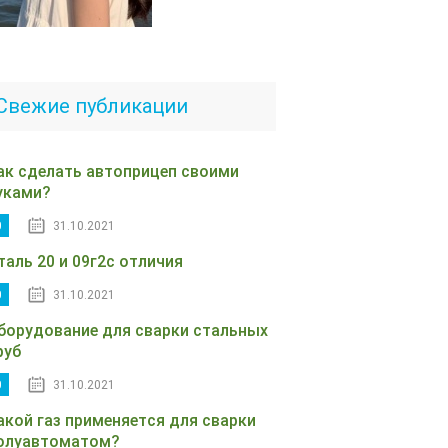
Свежие публикации
ак сделать автоприцеп своими
уками?
0
31.10.2021
таль 20 и 09г2с отличия
0
31.10.2021
борудование для сварки стальных
руб
0
31.10.2021
акой газ применяется для сварки
олуавтоматом?