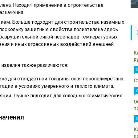
лена. Находит применение в строительстве
азначения.
ием. Больше подходит для строительства наземных
поскольку защитные свойства полиэтилена здесь
разрушительной силой перепадов температурных
чения и иных агрессивных воздействий внешней
К
р
 изделия также различаются:
ка для стандартной толщины слоя пенополиуретана.
С
тации в условиях умеренного и теплого климата.
ляции. Лучше подходит для холодных климатических
О
т
начения
К
п