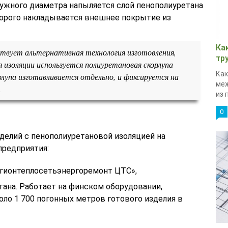
нужного диаметра напыляется слой пенополиуретана
орого накладывается внешнее покрытие из
Ка
твует альтернативная технология изготовления,
тр
я изоляции используется полиуретановая скорлупа
Как
лупа изготавливается отдельно, и фиксируется на
меж
.
из 
0
елий с пенополиуретановой изоляцией на
предприятия:
гионтеплосетьэнергоремонт ЦТС»,
тана. Работает на финском оборудовании,
ло 1 700 погонных метров готового изделия в