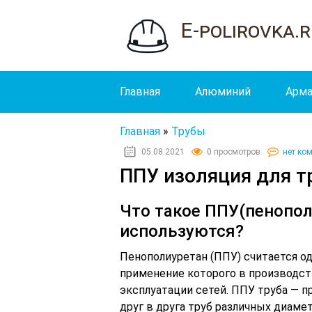
E-polirovka.
Главная
Алюминий
Арма
Главная
»
Трубы
05.08.2021
0 просмотров
нет ко
ППУ изоляция для тр
Что такое ППУ(пенопол
используются?
Пенополиуретан (ППУ) считается о
применение которого в производст
эксплуатации сетей. ППУ труба — п
друг в друга труб различных диаме