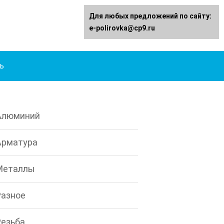
Для любых предложений по сайту:
e-polirovka@cp9.ru
ь
Алюминий
Арматура
Металлы
Разное
Резьба