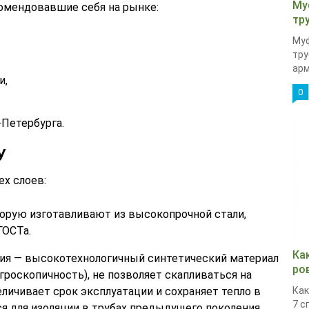
Му
омендовавшие себя на рынке:
тр
Муф
тру
арм
и,
0
-Петербурга.
У
ех слоев:
торую изготавливают из высокопрочной стали,
ГОСТа.
Ка
ия — высокотехнологичный синтетический материал
ро
игроскопичность), не позволяет скапливаться на
еличивает срок эксплуатации и сохраняет тепло в
Как
7 с
я для изоляции в трубах предыдущего поколения