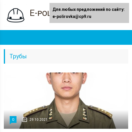
Для любых предложений по сайту:
E-polirovka.ru
e-polirovka@cp9.ru
Трубы
0
29.10.2021