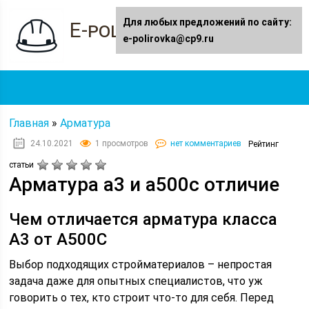
Для любых предложений по сайту:
E-polirovka.ru
e-polirovka@cp9.ru
Главная
»
Арматура
24.10.2021
1 просмотров
нет комментариев
Рейтинг
статьи
Арматура а3 и а500с отличие
Чем отличается арматура класса
А3 от А500С
Выбор подходящих стройматериалов – непростая
задача даже для опытных специалистов, что уж
говорить о тех, кто строит что-то для себя. Перед