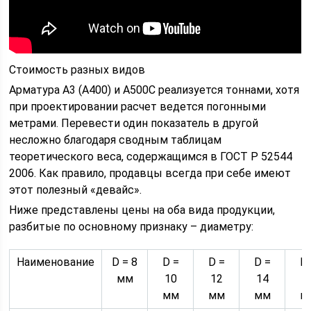
Стоимость разных видов
Арматура А3 (А400) и А500С реализуется тоннами, хотя
при проектировании расчет ведется погонными
метрами. Перевести один показатель в другой
несложно благодаря сводным таблицам
теоретического веса, содержащимся в ГОСТ Р 52544
2006. Как правило, продавцы всегда при себе имеют
этот полезный «девайс».
Ниже представлены цены на оба вида продукции,
разбитые по основному признаку – диаметру:
Наименование
D = 8
D =
D =
D =
D 
мм
10
12
14
1
мм
мм
мм
м