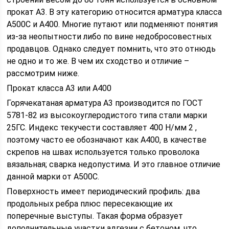
прокат А3. В эту категорию относится арматура класса
А500С и А400. Многие путают или подменяют понятия
из-за неопытности либо по вине недобросовестных
продавцов. Однако следует помнить, что это отнюдь
не одно и то же. В чем их сходство и отличие –
рассмотрим ниже.
Прокат класса А3 или А400
Горячекатаная арматура А3 производится по ГОСТ
5781-82 из высокоуглеродистого типа стали марки
25ГС. Индекс текучести составляет 400 Н/мм 2 ,
поэтому часто ее обозначают как А400, в качестве
скрепов на швах используется только проволока
вязальная; сварка недопустима. И это главное отличие
данной марки от А500С.
Поверхность имеет периодический профиль: два
продольных ребра плюс пересекающие их
поперечные выступы. Такая форма образует
дополнительные участки адгезии с бетоном, что