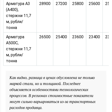
Арматура А3
28900
27200
25800
25600
25
(А400),
стержни 11,7
м, рубли/
тонна
Арматура
26500
25400
23600
23400
23
А500С,
стержни 11,7
м, рубли/
тонна
Как видно, разница в ценах обусловлена не только
маркой стали, но и толщиной. Последнее
объясняется особенностями технологических
процессов. В регионах стоимостные показатели
могут сильно варьироваться из-за транспортных
расходов продавца.