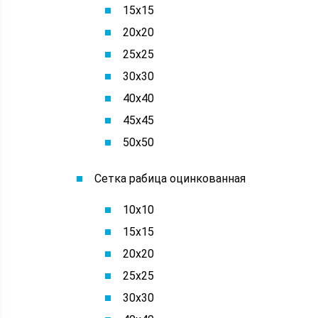
15х15
20х20
25х25
30х30
40х40
45х45
50х50
Сетка рабица оцинкованная
10х10
15х15
20х20
25х25
30х30